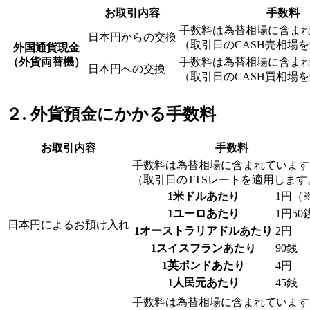
お取引内容
手数料
手数料は為替相場に含ま
日本円からの交換
（取引日のCASH売相場
外国通貨現金
（外貨両替機）
手数料は為替相場に含ま
日本円への交換
（取引日のCASH買相場
２. 外貨預金にかかる手数料
お取引内容
手数料
手数料は為替相場に含まれています
（取引日のTTSレートを適用します
1米ドルあたり
1円（
1ユーロあたり
1円50
日本円によるお預け入れ
1オーストラリアドルあたり
2円
1スイスフランあたり
90銭
1英ポンドあたり
4円
1人民元あたり
45銭
手数料は為替相場に含まれています