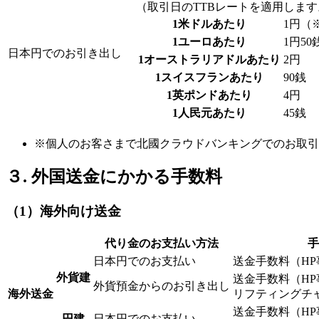
（取引日のTTBレートを適用します
1米ドルあたり
1円（
1ユーロあたり
1円50
日本円でのお引き出し
1オーストラリアドルあたり
2円
1スイスフランあたり
90銭
1英ポンドあたり
4円
1人民元あたり
45銭
※個人のお客さまで北國クラウドバンキングでのお取引
３. 外国送金にかかる手数料
（1）海外向け送金
代り金のお支払い方法
手
日本円でのお支払い
送金手数料（HP事
外貨建
送金手数料（HP事
外貨預金からのお引き出し
海外送金
リフティングチャー
送金手数料（HP事
円建
日本円でのお支払い