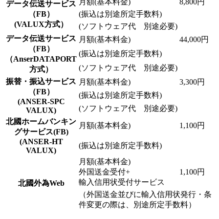
月額(基本料金)
8,800円
データ伝送サービス
（FB）
(振込は別途所定手数料)
(VALUX方式）
(ソフトウェア代 別途必要)
データ伝送サービス
月額(基本料金)
44,000円
（FB）
(振込は別途所定手数料)
（AnserDATAPORT
(ソフトウェア代 別途必要)
方式）
振替・振込サービス
月額(基本料金)
3,300円
（FB）
(振込は別途所定手数料)
(ANSER-SPC
(ソフトウェア代 別途必要)
VALUX)
北國ホームバンキン
月額(基本料金)
1,100円
グサービス(FB)
(ANSER-HT
(振込は別途所定手数料)
VALUX)
月額(基本料金)
外国送金受付+
1,100円
輸入信用状受付サービス
北國外為Web
（外国送金並びに輸入信用状発行・条
件変更の際は、別途所定手数料）