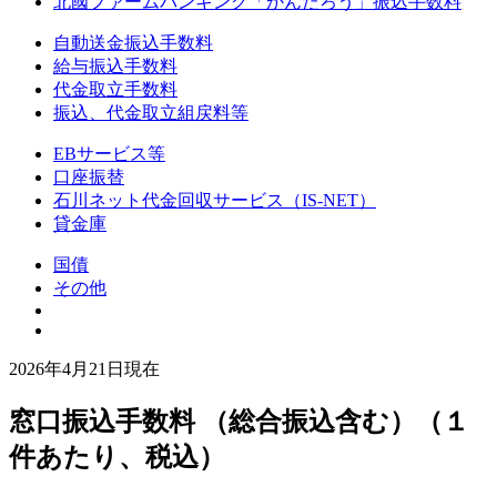
北國ファームバンキング「かんたろう」振込手数料
自動送金振込手数料
給与振込手数料
代金取立手数料
振込、代金取立組戻料等
EBサービス等
口座振替
石川ネット代金回収サービス（IS-NET）
貸金庫
国債
その他
2026年4月21日現在
窓口振込手数料
（総合振込含む）（１
件あたり、税込）