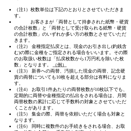
（注1）枚数単位は下記のとおりとさせていただきま
す。
お客さまが「両替として持参された紙幣・硬貨
の合計枚数」と「両替として受け取られる紙幣・硬貨
の合計枚数」のいずれか多い方の枚数とさせていただ
きます。
（注2） 金種指定払戻とは、現金のお引き出し(釣銭含
む)の際に金種をご指定される場合をいいます。その際
のお取扱い枚数は「払戻枚数から1万円札を除いた枚
数」となります。
（例）
（注3） 新券への両替、汚損した現金の両替、記念硬
貨の両替についても10枚を超える部分は有料になりま
す。
（注4） お取引1件あたりの両替枚数が10枚以下でも、
定期的に両替や金種指定の払出をされる場合は、月間
両替枚数の累計に応じて手数料の対象とさせていただ
くことがあります。
（注5） 集金の際、両替を依頼いただく場合も対象と
なります。
（注6） 同時に複数件のお手続きをされる場合、お取