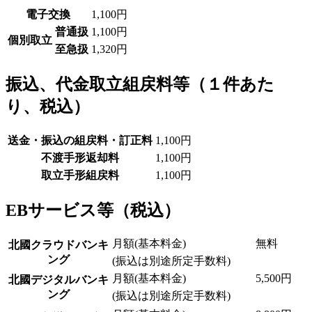
電子交換
1,100円
普通扱
1,100円
個別取立
至急扱
1,320円
振込、代金取立組戻料等
（１件あた
り、税込）
送金・振込の組戻料・訂正料
1,100円
不渡手形返却料
1,100円
取立手形組戻料
1,100円
EBサービス等
（税込）
月額(基本料金)
無料
北國クラウドバンキ
ング
(振込は別途所定手数料)
月額(基本料金)
5,500円
北國デジタルバンキ
ング
(振込は別途所定手数料)