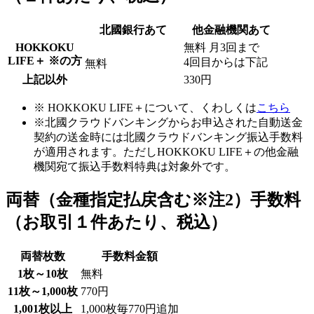
北國銀行あて
他金融機関あて
HOKKOKU
無料
月3回まで
LIFE＋ ※の方
4回目からは下記
無料
上記以外
330円
※ HOKKOKU LIFE＋について、くわしくは
こちら
※北國クラウドバンキングからお申込された自動送金
契約の送金時には北國クラウドバンキング振込手数料
が適用されます。ただしHOKKOKU LIFE＋の他金融
機関宛て振込手数料特典は対象外です。
両替（金種指定払戻含む
※注2
）手数料
（お取引１件あたり、税込）
両替枚数
手数料金額
1枚～10枚
無料
11枚～1,000枚
770円
1,001枚以上
1,000枚毎770円追加