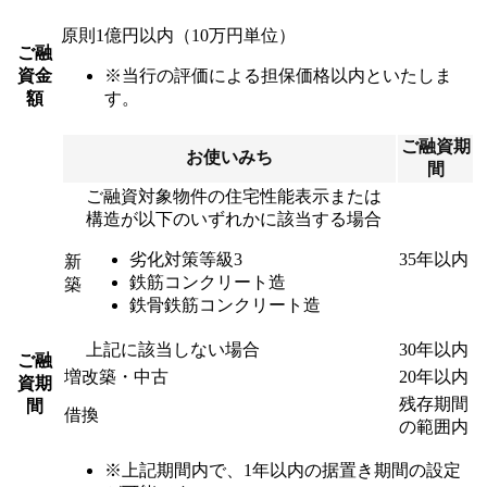
原則1億円以内
（10万円単位）
ご融
資金
※当行の評価による担保価格以内といたしま
額
す。
ご融資期
お使いみち
間
ご融資対象物件の住宅性能表示または
構造が以下のいずれかに該当する場合
劣化対策等級3
35年以内
新
鉄筋コンクリート造
築
鉄骨鉄筋コンクリート造
上記に該当しない場合
30年以内
ご融
増改築・中古
20年以内
資期
残存期間
間
借換
の範囲内
※上記期間内で、1年以内の据置き期間の設定