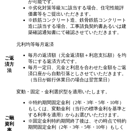
が可能です。
※劣化対策等級3に該当する場合、住宅性能評
価書等をご提出いただきます。
※鉄筋コンクリート造、鉄骨鉄筋コンクリート
造に該当する場合、工事請負契約書あるいは建
築確認通知書にて確認させていただきます。
元利均等毎月返済
毎月の返済額（元金返済額＋利息支払額）を均
ご返
等にする返済方式です。
済方
毎月一定日、元金と利息を合わせた金額をご返
法
済口座から自動引落としさせていただきます。
（当日が銀行休業日の場合は翌営業日）
変動・固定・金利選択型を適用いたします。
※特約期間固定金利（2年・3年・5年・10年）
もしくは、変動金利（当行の標準金利を基準と
する利率を適用）からお選びいただけます。
ご融
※固定金利特約期間終了後は、その時点で特約
資利
期間固定金利（2年・3年・5年・10年）もしく
率