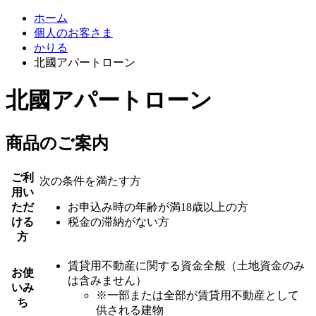
ホーム
個人のお客さま
かりる
北國アパートローン
北國アパートローン
商品のご案内
ご利
次の条件を満たす方
用い
ただ
お申込み時の年齢が満18歳以上の方
ける
税金の滞納がない方
方
賃貸用不動産に関する資金全般（土地資金のみ
お使
は含みません）
いみ
※一部または全部が賃貸用不動産として
ち
供される建物