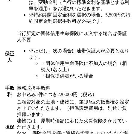
は、変動金利（当行の標準金利を基準とする利
率を適用）をお選びいただきます。
※特約期間固定金利を選択の場合、5,500円の特
約固定金利選択手数料が必要です。
当行所定の団体信用生命保険に加入する場合は保証
人不要
※ただし、次の場合は連帯保証人が必要となり
保証
ます。
人
・団体信用生命保険に不加入の場合（相
続人1名以上）
・担保提供者がいる場合
手数
事務取扱手数料
料
お申込み1件につき220,000円（税込）
ご融資対象の土地・建物に、第1順位の抵当権を設定
させていただきます。（担保設定費用は、別途ご負
担願います）
建物には、原則時価額に応じた火災保険をかけてい
担保
ただきます。
なお 、保険金請求権に質権を設定させていただく場