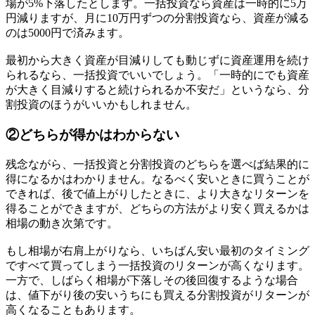
場が5%下落したとします。一括投資なら資産は一時的に5万
円減りますが、月に10万円ずつの分割投資なら、資産が減る
のは5000円で済みます。
最初から大きく資産が目減りしても動じずに資産運用を続け
られるなら、一括投資でいいでしょう。「一時的にでも資産
が大きく目減りすると続けられるか不安だ」というなら、分
割投資のほうがいいかもしれません。
②どちらが得かはわからない
残念ながら、一括投資と分割投資のどちらを選べば結果的に
得になるかはわかりません。なるべく安いときに買うことが
できれば、後で値上がりしたときに、より大きなリターンを
得ることができますが、どちらの方法がより安く買えるかは
相場の動き次第です。
もし相場が右肩上がりなら、いちばん安い最初のタイミング
ですべて買ってしまう一括投資のリターンが高くなります。
一方で、しばらく相場が下落しその後回復するような場合
は、値下がり後の安いうちにも買える分割投資がリターンが
高くなることもあります。